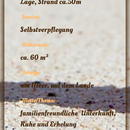
Lage, Strand ca.50m
Service:
Selbstverpflegung
Wohnraum:
ca. 60 m²
Ortstyp:
am Meer, auf dem Lande
Motto/Thema:
familienfreundliche Unterkunft,
Ruhe und Erholung