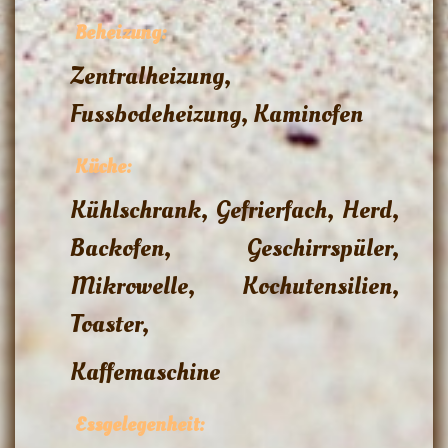
Beheizung:
Zentralheizung,
Fussbodeheizung, Kaminofen
Küche:
Kühlschrank, Gefrierfach, Herd,
Backofen, Geschirrspüler,
Mikrowelle, Kochutensilien,
Toaster,
Kaffemaschine
Essgelegenheit: